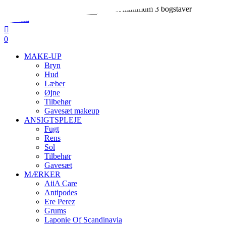
Skip
Indtast minimum 3 bogstaver
to
Close
main
Search
search
account
content
0
Menu
MAKE-UP
Bryn
Hud
Læber
Øjne
Tilbehør
Gavesæt makeup
ANSIGTSPLEJE
Fugt
Rens
Sol
Tilbehør
Gavesæt
MÆRKER
AiiA Care
Antipodes
Ere Perez
Grums
Laponie Of Scandinavia