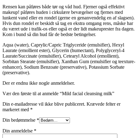
Rensen kan påføres både tør og våd hud. Fjerner også effektivt
makeup! påføres huden i cirkulære bevægelser og fjernes med
lunkent vand eller en rondel (gerne en genanvendelig en af slagsen).
Hvis dun rondel er beskidt så tag en ekstra omgang rens, måske har
du været ude i trafik-os eller også er der lidt makeuprester fra dagen.
Kom i bund så din hud får de bedste betingelser.
Aqua (water), Caprylic/Capric Triglyceride (emulsifier), Hexyl
Laurate (emollient ester), Glycerin (humectant), Polyglyceryl-4
Laurate/Succinate (emulsifier), Cetearyl Alcohol (emollient),
Sorbitan Stearate (emulsifier), Xanthan Gum (emulsifier og teexture-
enhancer), Sodium Benzoate (preservative), Potassium Sorbate
(preservative).
Der er endnu ikke nogle anmeldelser.
Vær den første til at anmelde “Mild facial cleansing milk”
Din e-mailadresse vil ikke blive publiceret.
Krævede felter er
markeret med
*
Din bedømmelse
*
Din anmeldelse
*