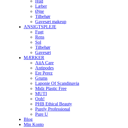
Hud
Læber
Øjne
Tilbehør
Gavesæt makeup
ANSIGTSPLEJE
Fugt
Rens
Sol
Tilbehør
Gavesæt
MÆRKER
AiiA Care
Antipodes
Ere Perez
Grums
Laponie Of Scandinavia
Midz Plastic Free
MUTI
Ooh!
PHB Ethical Beauty
Purely Professional
Pure U
Blog
Min Konto