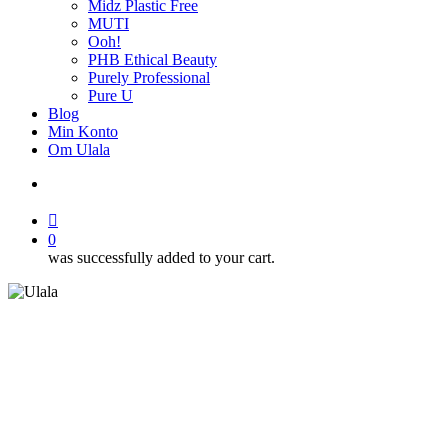
Midz Plastic Free
MUTI
Ooh!
PHB Ethical Beauty
Purely Professional
Pure U
Blog
Min Konto
Om Ulala
search
account
0
was successfully added to your cart.