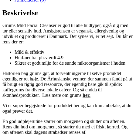
Beskrivelse
Grums Mild Facial Cleanser er god til alle hudtyper, også dig med
tør eller sensitiv hud. Ansigtsrensen er vegansk, allergivenlig og
udviklet og produceret i Danmark. Det synes vi, er ret sejt. Du får en
rens der er:
Mild & effektiv
Hud-neutral ph-værdi 4.9
Sikrer et godt miljø for de sunde mikroorganismer i huden
Historien bag grums gør, at forventningerne til selve produktet
egentlig er ret høje. De Århusianske venner, der sammen fandt på at
få brugt en rigtig god ressource, der egentlig bare gik til spilde:
kaffegrums fra diverse lokale caféer. Og så endda til
skønhedsprodukter. Læs mere om grums
her.
Vi er super begejstrede for produktet her og kan kun anbefale, at du
også prøver det.
En god udplejerutine starter om morgenen og slutter om aftenen.
Rens din hud om morgenen, så starter du med et friskt lærred. Og
om aftenen skal dagens strabadser renses af.