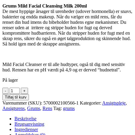
Grums Mild Facial Cleansing Milk 200ml
De mest hyppige årsager til urenheder (udover hormonella) er snavs,
bakterier og endda makeup. Når du vælger en mild rens, får du
renset din hud imens du bibeholder hudens egne mekanismer. Du
renser uden at irritere og strippe huden for fugt og derved
kompromittere hudbarrieren. Når du stripper huden for fugt med en
skrap rens, sikrer du også en øget talgproduktion og skinnende hud.
Så hold igen med de skrappe ansigtsrens.
Mild Facial Cleanser er til alle hudtyper, også til dig med sensitiv
hud. Rensen har en pH værdi på 4,9 og er derved “hudnetral”.
På lager
Mild
facial
Tilføj til kurv
cleansing
Varenummer (SKU):
5700002100566-1
Kategorier:
Ansigtspleje
,
milk
Ansigtsrens
,
Grums
,
Rens
Tag:
grums
antal
Beskrivelse
Brugsanvisning
Ingredienser
Anmeldelser (0)