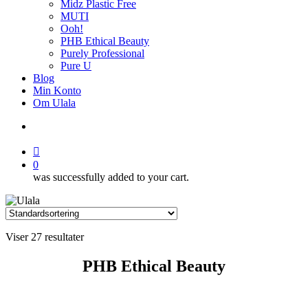
Midz Plastic Free
MUTI
Ooh!
PHB Ethical Beauty
Purely Professional
Pure U
Blog
Min Konto
Om Ulala
search
account
0
was successfully added to your cart.
Viser 27 resultater
PHB Ethical Beauty