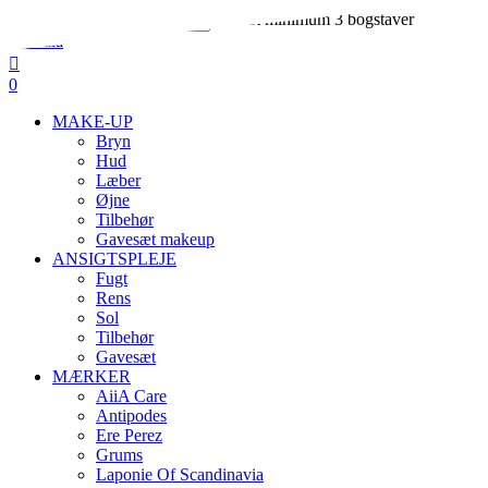
Skip
Indtast minimum 3 bogstaver
to
Close
main
Search
search
account
content
0
Menu
MAKE-UP
Bryn
Hud
Læber
Øjne
Tilbehør
Gavesæt makeup
ANSIGTSPLEJE
Fugt
Rens
Sol
Tilbehør
Gavesæt
MÆRKER
AiiA Care
Antipodes
Ere Perez
Grums
Laponie Of Scandinavia