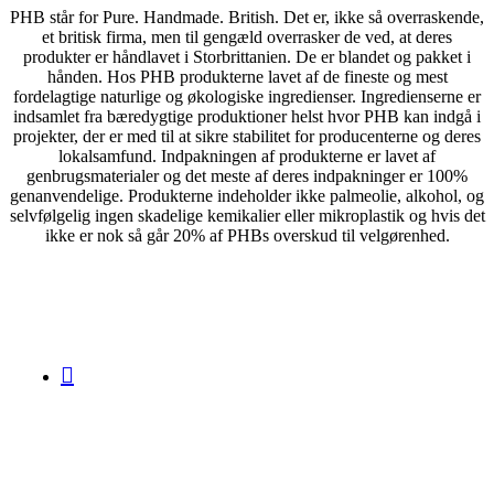
PHB står for Pure. Handmade. British. Det er, ikke så overraskende,
et britisk firma, men til gengæld overrasker de ved, at deres
produkter er håndlavet i Storbrittanien. De er blandet og pakket i
hånden. Hos PHB produkterne lavet af de fineste og mest
fordelagtige naturlige og økologiske ingredienser. Ingredienserne er
indsamlet fra bæredygtige produktioner helst hvor PHB kan indgå i
projekter, der er med til at sikre stabilitet for producenterne og deres
lokalsamfund. Indpakningen af produkterne er lavet af
genbrugsmaterialer og det meste af deres indpakninger er 100%
genanvendelige. Produkterne indeholder ikke palmeolie, alkohol, og
selvfølgelig ingen skadelige kemikalier eller mikroplastik og hvis det
ikke er nok så går 20% af PHBs overskud til velgørenhed.