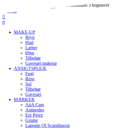
Skip
Indtast minimum 3 bogstaver
to
Close
main
Search
search
account
content
0
Menu
MAKE-UP
Bryn
Hud
Læber
Øjne
Tilbehør
Gavesæt makeup
ANSIGTSPLEJE
Fugt
Rens
Sol
Tilbehør
Gavesæt
MÆRKER
AiiA Care
Antipodes
Ere Perez
Grums
Laponie Of Scandinavia