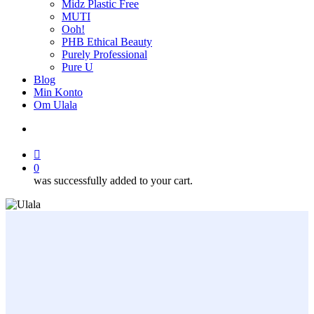
Midz Plastic Free
MUTI
Ooh!
PHB Ethical Beauty
Purely Professional
Pure U
Blog
Min Konto
Om Ulala
search
account
0
was successfully added to your cart.