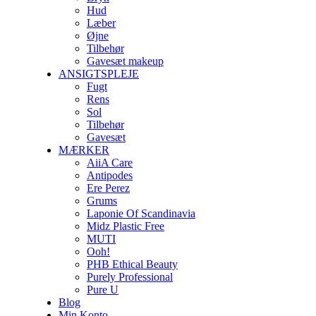
Hud
Læber
Øjne
Tilbehør
Gavesæt makeup
ANSIGTSPLEJE
Fugt
Rens
Sol
Tilbehør
Gavesæt
MÆRKER
AiiA Care
Antipodes
Ere Perez
Grums
Laponie Of Scandinavia
Midz Plastic Free
MUTI
Ooh!
PHB Ethical Beauty
Purely Professional
Pure U
Blog
Min Konto