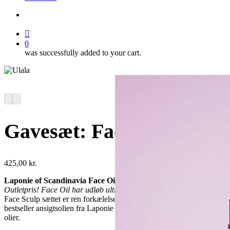
search
account
0
was successfully added to your cart.
Gavesæt: Face Sculp
425,00
kr.
Laponie of Scandinavia Face Oil 30ml & Gua Sha
Outletpris! Face Oil har udløb ultimo juni 2022.
Face Sculp sættet er ren forkælelse. Du får en smuk Gua Sha og
bestseller ansigtsolien fra Laponie lavet af rene naturlige og lokale
olier.