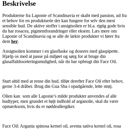
Beskrivelse
Produkterne fra Laponie of Scandinavia er skabt med passion, ud fra
et behov for en produktserie der kan fungere for selv den mest
sensible hud. De aktive stoffer i ansigtsolien er bl.a. rigtig gode hvis
du har rosacea, pigmentforandringer eller eksem. Læs mere om
Laponie of Scandinavia og se alle de lækre produkter vi fører fra
dem
her
.
Ansigtsolien kommer i en glasflaske og doseres med glaspipette.
Hjælp os med at passe på miljøet og sørg for at bruge din
glasaffaldssorteringsmulighed, når du har opbrugt din Face Oil.
Start altid med at rense din hud, tilfør derefter Face Oil efter behov,
gerne 3-4 dråber. Brug din Gua Sha i opadgående, lette strøj.
Olien kan som alle Laponie’s milde produkter anvendes af alle
hudtyper, men grundet et højt indhold af arganolie, skal du være
opmærksom, hvis du er nøddeallergiker.
Face Oil: Argania spinosa kernel oil, aventa sativa kernel oil, rosa