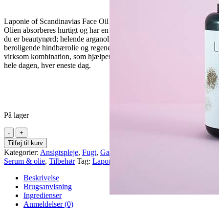
Laponie of Scandinavias Face Oil giver din hud et varigt fugtboost.
Olien absorberes hurtigt og har en helt fantastisk ingrediensliste, hvis
du er beautynørd; helende arganolie, blødgørende hvedekerneolie,
beroligende hindbærolie og regenererende hybenolie. En super
virksom kombination, som hjælper os med at holde vores hud smuk
hele dagen, hver eneste dag.
På lager
Gavesæt:
Face
Tilføj til kurv
Sculp
Kategorier:
Ansigtspleje
,
Fugt
,
Gavesæt
,
Laponie of Scandinavia
,
antal
Serum & olie
,
Tilbehør
Tag:
Laponie
Beskrivelse
Brugsanvisning
Ingredienser
Anmeldelser (0)