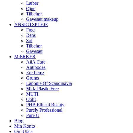
Læber
Øjne
Tilbehør
Gavesæt makeup
ANSIGTSPLEJE
Fugt
Rens
Sol
Tilbehør
Gavesæt
MÆRKER
AiiA Care
Antipodes
Ere Perez
Grums
Laponie Of Scandinavia
Midz Plastic Free
MUTI
Ooh!
PHB Ethical Beauty
Purely Professional
Pure U
Blog
Min Konto
Om Ulala