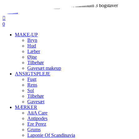
Skip
Indtast minimum 3 bogstaver
to
Close
main
Search
search
account
content
0
Menu
MAKE-UP
Bryn
Hud
Læber
Øjne
Tilbehør
Gavesæt makeup
ANSIGTSPLEJE
Fugt
Rens
Sol
Tilbehør
Gavesæt
MÆRKER
AiiA Care
Antipodes
Ere Perez
Grums
Laponie Of Scandinavia