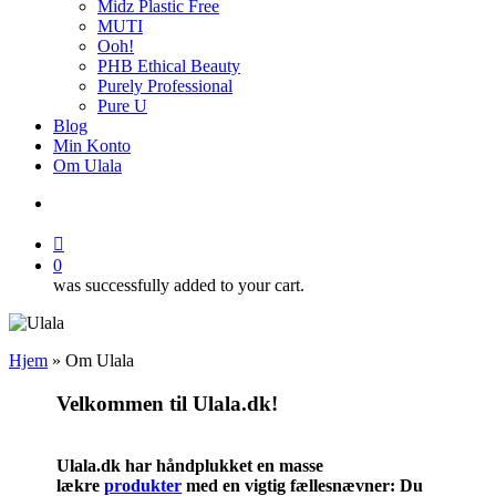
Midz Plastic Free
MUTI
Ooh!
PHB Ethical Beauty
Purely Professional
Pure U
Blog
Min Konto
Om Ulala
search
account
0
was successfully added to your cart.
Hjem
»
Om Ulala
Velkommen til Ulala.dk!
Ulala.dk har håndplukket en masse
lækre
produkter
med en vigtig fællesnævner: Du