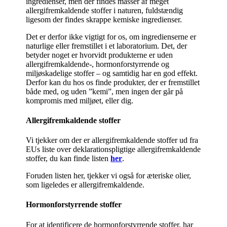
ingredienser, men der findes masser af meget
allergifremkaldende stoffer i naturen, fuldstændig
ligesom der findes skrappe kemiske ingredienser.
Det er derfor ikke vigtigt for os, om ingredienserne er
naturlige eller fremstillet i et laboratorium. Det, der
betyder noget er hvorvidt produkterne er uden
allergifremkaldende-, hormonforstyrrende og
miljøskadelige stoffer – og samtidig har en god effekt.
Derfor kan du hos os finde produkter, der er fremstillet
både med, og uden ”kemi”, men ingen der går på
kompromis med miljøet, eller dig.
Allergifremkaldende stoffer
Vi tjekker om der er allergifremkaldende stoffer ud fra
EUs liste over deklarationspligtige allergifremkaldende
stoffer, du kan finde listen
her
.
Foruden listen her, tjekker vi også for æteriske olier,
som ligeledes er allergifremkaldende.
Hormonforstyrrende stoffer
For at identificere de hormonforstyrrende stoffer, har