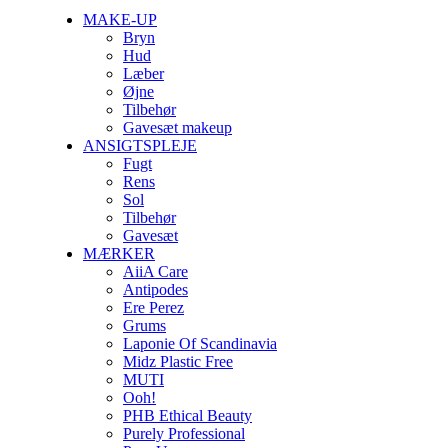
Close
MAKE-UP
Menu
Bryn
Hud
Læber
Øjne
Tilbehør
Gavesæt makeup
ANSIGTSPLEJE
Fugt
Rens
Sol
Tilbehør
Gavesæt
MÆRKER
AiiA Care
Antipodes
Ere Perez
Grums
Laponie Of Scandinavia
Midz Plastic Free
MUTI
Ooh!
PHB Ethical Beauty
Purely Professional