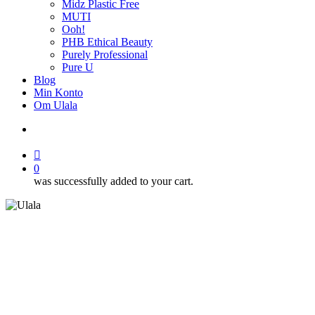
Midz Plastic Free
MUTI
Ooh!
PHB Ethical Beauty
Purely Professional
Pure U
Blog
Min Konto
Om Ulala
search
account
0
was successfully added to your cart.