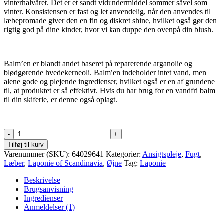
vinterhalvåret. Det er et sandt vidundermiddel sommer såvel som
vinter. Konsistensen er fast og let anvendelig, når den anvendes til
læbepromade giver den en fin og diskret shine, hvilket også gør den
rigtig god på dine kinder, hvor vi kan duppe den ovenpå din blush.
Balm’en er blandt andet baseret på reparerende arganolie og
blødgørende hvedekerneoli. Balm’en indeholder intet vand, men
alene gode og plejende ingredienser, hvilket også er en af grundene
til, at produktet er så effektivt. Hvis du har brug for en vandfri balm
til din skiferie, er denne også oplagt.
All-
Around
Tilføj til kurv
Balm
Varenummer (SKU):
64029641
Kategorier:
Ansigtspleje
,
Fugt
,
antal
Læber
,
Laponie of Scandinavia
,
Øjne
Tag:
Laponie
Beskrivelse
Brugsanvisning
Ingredienser
Anmeldelser (1)