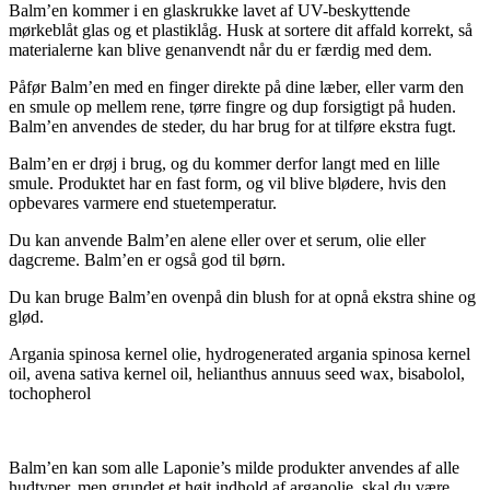
Balm’en kommer i en glaskrukke lavet af UV-beskyttende
mørkeblåt glas og et plastiklåg. Husk at sortere dit affald korrekt, så
materialerne kan blive genanvendt når du er færdig med dem.
Påfør Balm’en med en finger direkte på dine læber, eller varm den
en smule op mellem rene, tørre fingre og dup forsigtigt på huden.
Balm’en anvendes de steder, du har brug for at tilføre ekstra fugt.
Balm’en er drøj i brug, og du kommer derfor langt med en lille
smule. Produktet har en fast form, og vil blive blødere, hvis den
opbevares varmere end stuetemperatur.
Du kan anvende Balm’en alene eller over et serum, olie eller
dagcreme. Balm’en er også god til børn.
Du kan bruge Balm’en ovenpå din blush for at opnå ekstra shine og
glød.
Argania spinosa kernel olie, hydrogenerated argania spinosa kernel
oil, avena sativa kernel oil, helianthus annuus seed wax, bisabolol,
tochopherol
Balm’en kan som alle Laponie’s milde produkter anvendes af alle
hudtyper, men grundet et højt indhold af arganolie, skal du være