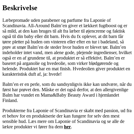
Beskrivelse
Læbepromade uden parabener og parfume fra Laponie of
Scandinavia. All-Around Balm’en giver et lækkert fugtboost og er
så mild, at den kan bruges til alt fra læber til øjencreme og faktisk
også til din baby eller dit barn. Hvis du fx oplever, at dit barn får
tørre pletter på huden om vinteren eller efter en tur i badeland, så
prøv at smør Balm’en de steder hvor huden er blevet tør. Balm’en
indeholder intet vand, men alene gode, plejende ingredienser, hvilket
også er en af grundene til, at produktet er så effektivt. Balm’en er
baseret på arganolie og hvedeolie, som virker blødgørende og
helende. Produktet har en mat finish. Hvedeolien giver produktet en
karakteristisk duft af, ja: hvede!
Balm’en er en perle, som du sandsynligvis ikke kan undvære, når du
først har prøvet den. Måske er det også derfor, at den allergivenlige
Balm har vundet en Mama&Baby Beauty Award i hjemlandet
Finland.
Produkterne fra Laponie of Scandinavia er skabt med passion, ud fra
et behov for en produktserie der kan fungere for selv den mest
sensible hud. Læs mere om Laponie of Scandinavia og se alle de
lækre produkter vi fører fra dem
her
.