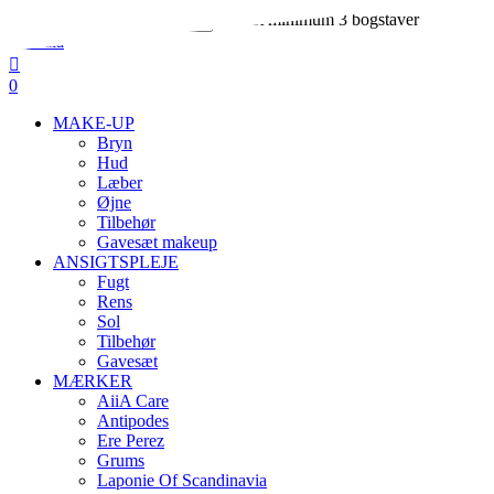
Skip
Indtast minimum 3 bogstaver
to
Close
main
Search
search
account
content
0
Menu
MAKE-UP
Bryn
Hud
Læber
Øjne
Tilbehør
Gavesæt makeup
ANSIGTSPLEJE
Fugt
Rens
Sol
Tilbehør
Gavesæt
MÆRKER
AiiA Care
Antipodes
Ere Perez
Grums
Laponie Of Scandinavia