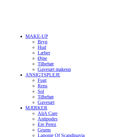
MAKE-UP
Bryn
Hud
Læber
Øjne
Tilbehør
Gavesæt makeup
ANSIGTSPLEJE
Fugt
Rens
Sol
Tilbehør
Gavesæt
MÆRKER
AiiA Care
Antipodes
Ere Perez
Grums
Laponie Of Scandinavia