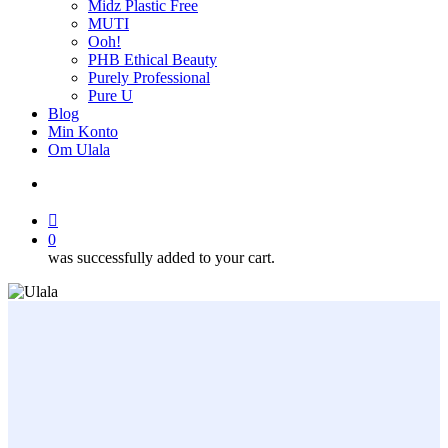
Midz Plastic Free
MUTI
Ooh!
PHB Ethical Beauty
Purely Professional
Pure U
Blog
Min Konto
Om Ulala
search
account
0
was successfully added to your cart.