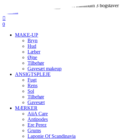
Skip
Indtast minimum 3 bogstaver
to
Close
main
Search
search
account
content
0
Menu
MAKE-UP
Bryn
Hud
Læber
Øjne
Tilbehør
Gavesæt makeup
ANSIGTSPLEJE
Fugt
Rens
Sol
Tilbehør
Gavesæt
MÆRKER
AiiA Care
Antipodes
Ere Perez
Grums
Laponie Of Scandinavia