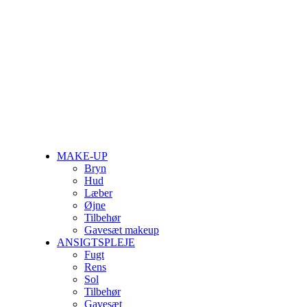
Close
MAKE-UP
Menu
Bryn
Hud
Læber
Øjne
Tilbehør
Gavesæt makeup
ANSIGTSPLEJE
Fugt
Rens
Sol
Tilbehør
Gavesæt