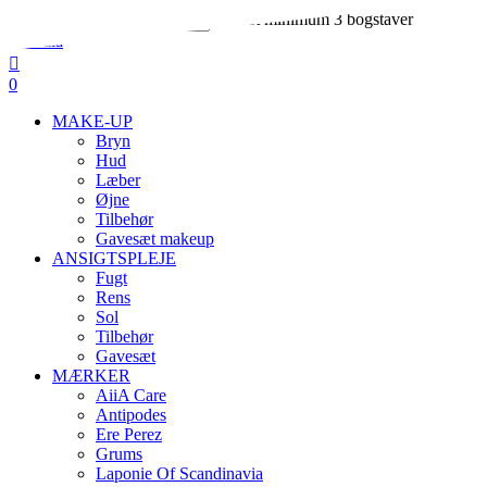
Skip
Indtast minimum 3 bogstaver
to
Close
main
Search
search
account
content
0
Menu
MAKE-UP
Bryn
Hud
Læber
Øjne
Tilbehør
Gavesæt makeup
ANSIGTSPLEJE
Fugt
Rens
Sol
Tilbehør
Gavesæt
MÆRKER
AiiA Care
Antipodes
Ere Perez
Grums
Laponie Of Scandinavia