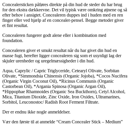
Concealersticken påføres direkte på din hud de steder du har brug
for den ekstra dækkeevne. Det vil typisk være omkring øjnene og så
efter behov i ansigtet. Concealeren duppes ind i huden med en ren
finger eller ved hjælp af en concealer-pensel. Begge metoder giver
et fint resultat.
Concealeren fungerer godt alene eller i kombination med
foundation.
Concealeren giver et smukt resultat når du har givet din hud en
masse fugt, herefter ligger concealeren sig som et usynligt lag der
skjuler urenheder og uregelmæssigheder i din hud.
Aqua, Caprylic / Capric Triglyceride, Cetearyl Olivate, Sorbitan
Olivate, *Simmondsia Chinensis (Organic Jojoba), *Cocos Nucifera
(Organic Virgin Coconut Oil), *Ricinus Communis (Organic
Castorbean Oil), *Argania Spinosa (Organic Argan Oil),
*Hippophae Rhamnoides (Organic Sea Buckthorn), Cetyl Alcohol,
Mica, Titanium Dioxide, Zinc Oxide, Iron Oxides, Ultramarines,
Sorbitol, Leuconostoc/ Radish Root Ferment Filtrate.
Der er endnu ikke nogle anmeldelser.
Vær den første til at anmelde “Cream Concealer Stick – Medium”