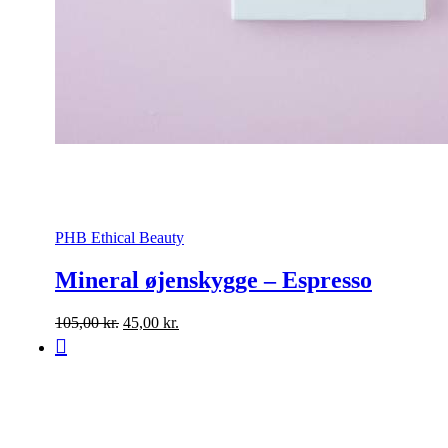
PHB Ethical Beauty
Mineral øjenskygge – Espresso
Den
Den
105,00
kr.
45,00
kr.
oprindelige
aktuelle
pris
pris
var:
er:
105,00 kr..
45,00 kr..