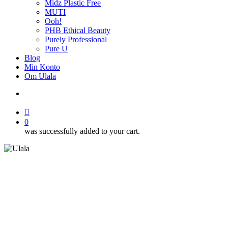
Midz Plastic Free
MUTI
Ooh!
PHB Ethical Beauty
Purely Professional
Pure U
Blog
Min Konto
Om Ulala
search
account
0
was successfully added to your cart.