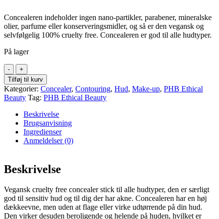
Concealeren indeholder ingen nano-partikler, parabener, mineralske
olier, parfume eller konserveringsmidler, og så er den vegansk og
selvfølgelig 100% cruelty free. Concealeren er god til alle hudtyper.
På lager
Cream
Concealer
Tilføj til kurv
Stick
Kategorier:
Concealer
,
Contouring
,
Hud
,
Make-up
,
PHB Ethical
-
Beauty
Tag:
PHB Ethical Beauty
Medium
antal
Beskrivelse
Brugsanvisning
Ingredienser
Anmeldelser (0)
Beskrivelse
Vegansk cruelty free concealer stick til alle hudtyper, den er særligt
god til sensitiv hud og til dig der har akne. Concealeren har en høj
dækkeevne, men uden at flage eller virke udtørrende på din hud.
Den virker desuden beroligende og helende på huden, hvilket er