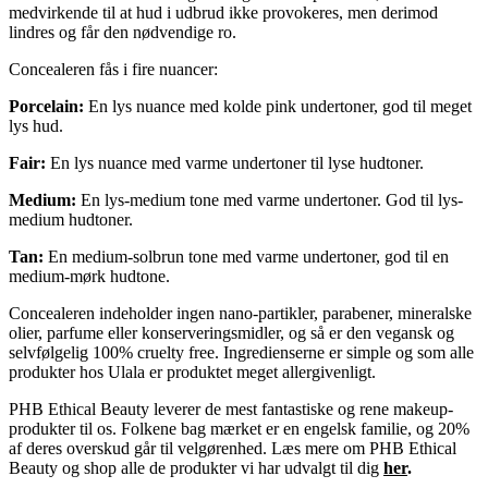
medvirkende til at hud i udbrud ikke provokeres, men derimod
lindres og får den nødvendige ro.
Concealeren fås i fire nuancer:
Porcelain:
En lys nuance med kolde pink undertoner, god til meget
lys hud.
Fair:
En lys nuance med varme undertoner til lyse hudtoner.
Medium:
En lys-medium tone med varme undertoner. God til lys-
medium hudtoner.
Tan:
En medium-solbrun tone med varme undertoner, god til en
medium-mørk hudtone.
Concealeren indeholder ingen nano-partikler, parabener, mineralske
olier, parfume eller konserveringsmidler, og så er den vegansk og
selvfølgelig 100% cruelty free. Ingredienserne er simple og som alle
produkter hos Ulala er produktet meget allergivenligt.
PHB Ethical Beauty leverer de mest fantastiske og rene makeup-
produkter til os. Folkene bag mærket er en engelsk familie, og 20%
af deres overskud går til velgørenhed. Læs mere om PHB Ethical
Beauty og shop alle de produkter vi har udvalgt til dig
her
.