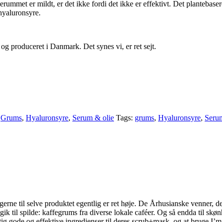
rummet er mildt, er det ikke fordi det ikke er effektivt. Det plantebaser
hyaluronsyre.
og produceret i Danmark. Det synes vi, er ret sejt.
,
Grums
,
Hyaluronsyre
,
Serum & olie
Tags:
grums
,
Hyaluronsyre
,
Seru
gerne til selve produktet egentlig er ret høje. De Århusianske venner, d
 gik til spilde: kaffegrums fra diverse lokale caféer. Og så endda til s
gtig gode og effektive ingredienser til deres scrub+mask, og at bruge I