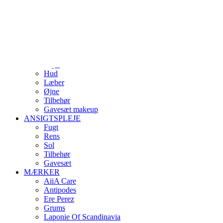
Skip
Indtast minimum 3 bogstaver
to
Close
main
Search
search
account
content
0
Menu
MAKE-UP
Bryn
Hud
Læber
Øjne
Tilbehør
Gavesæt makeup
ANSIGTSPLEJE
Fugt
Rens
Sol
Tilbehør
Gavesæt
MÆRKER
AiiA Care
Antipodes
Ere Perez
Grums
Laponie Of Scandinavia