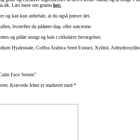
ulala.dk. Læs mere om grums
her.
her og kan kun anbefale, at du også prøver det.
ten, hvorefter du påfører dag- eller natcreme.
tten og påfør ansigt og hals i cirkulære bevægelser.
odium Hyalronate, Coffea Arabica Seed Extract, Xylitol, Anhydroxyli
a Calm Face Serum”
eret.
Krævede felter er markeret med
*