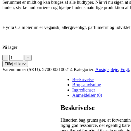
Serummet er mildt og kan bruges af alle hudtyper. Når vi nu siger, at se
huden, styrke hudbarrieren og hjælpe hudens naturlige produktion af 
Hydra Calm Serum er vegansk, allergivenligt, parfumefrit og udviklet 
På lager
Hydra
Calm
Tilføj til kurv
Face
Varenummer (SKU):
5700002100214
Kategorier:
Ansigtspleje
,
Fugt
Serum
antal
Beskrivelse
Brugsanvisning
Ingredienser
Anmeldelser (0)
Beskrivelse
Historien bag grums gør, at forventnin
rigtig god ressource, der egentlig bare
ovenikøbet formår at tilsætte nogle ri