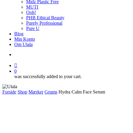
Midz Plastic Free
MUTI
Ooh!
PHB Ethical Beauty
Purely Professional
Pure U
Blog
Min Konto
Om Ulala
search
account
0
was successfully added to your cart.
Forside
Shop
Mærker
Grums
Hydra Calm Face Serum