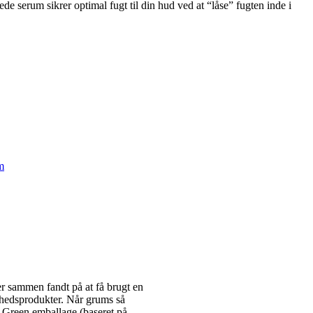
ede serum sikrer optimal fugt til din hud ved at “låse” fugten inde i
m
er sammen fandt på at få brugt en
kønhedsprodukter. Når grums så
’m Green emballage (baseret på