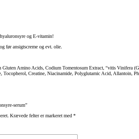
hyaluronsyre og E-vitamin!
og før ansigtscreme og evt. olie.
n Gluten Amino Acids, Codium Tomentosum Extract, “vitis Vinifera (Gr
, Tocopherol, Creatine, Niacinamide, Polyglutamic Acid, Allantoin, P
ronsyre-serum”
eret.
Krævede felter er markeret med
*