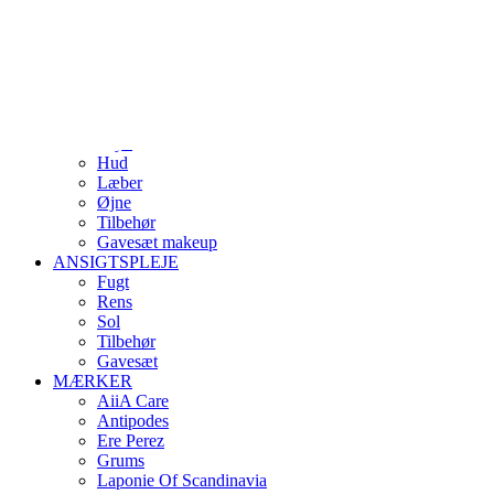
Skip
Indtast minimum 3 bogstaver
to
Close
main
Search
search
account
content
0
Menu
MAKE-UP
Bryn
Hud
Læber
Øjne
Tilbehør
Gavesæt makeup
ANSIGTSPLEJE
Fugt
Rens
Sol
Tilbehør
Gavesæt
MÆRKER
AiiA Care
Antipodes
Ere Perez
Grums
Laponie Of Scandinavia