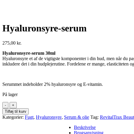
Hyaluronsyre-serum
275,00
kr.
Hyaluronsyre-serum 30ml
Hyaluronsyre et af de vigtigste komponenter i din hud, men når du pas
inkludere det i din hudplejerutine. Fordelene er mange, elasticiteten o
Serummet indeholder 2% hyaluronsyre og E-vitamin.
På lager
Hyaluronsyre-
serum
Tilføj til kurv
antal
Kategorier:
Fugt
,
Hyaluronsyre
,
Serum & olie
Tag:
RevitalTrax Beaut
Beskrivelse
Brugsanvisning