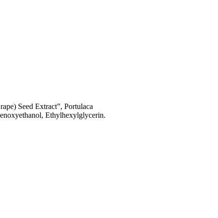
ape) Seed Extract”, Portulaca
henoxyethanol, Ethylhexylglycerin.