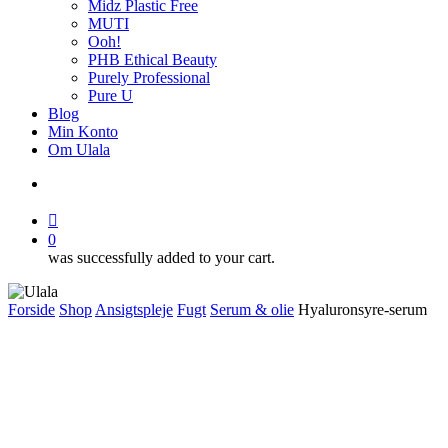
Midz Plastic Free
MUTI
Ooh!
PHB Ethical Beauty
Purely Professional
Pure U
Blog
Min Konto
Om Ulala
search
account
0
was successfully added to your cart.
Forside
Shop
Ansigtspleje
Fugt
Serum & olie
Hyaluronsyre-serum