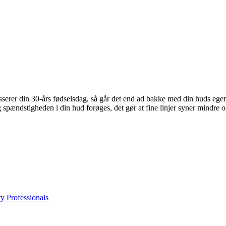
serer din 30-års fødselsdag, så går det end ad bakke med din huds egen 
g spændstigheden i din hud forøges, det gør at fine linjer syner mindre o
y Professionals