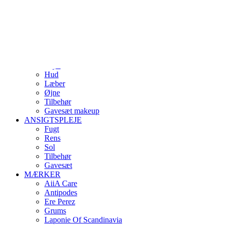
Skip
Indtast minimum 3 bogstaver
to
Close
main
Search
search
account
content
0
Menu
MAKE-UP
Bryn
Hud
Læber
Øjne
Tilbehør
Gavesæt makeup
ANSIGTSPLEJE
Fugt
Rens
Sol
Tilbehør
Gavesæt
MÆRKER
AiiA Care
Antipodes
Ere Perez
Grums
Laponie Of Scandinavia