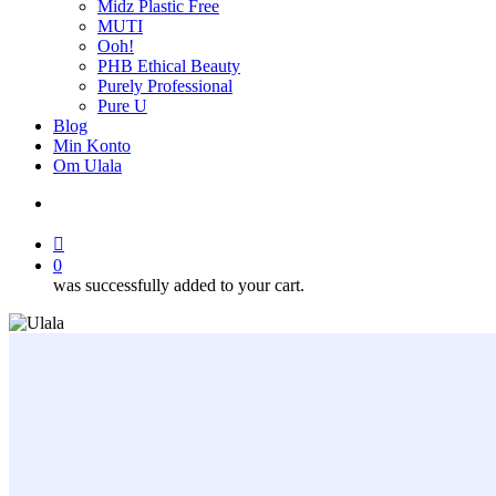
Midz Plastic Free
MUTI
Ooh!
PHB Ethical Beauty
Purely Professional
Pure U
Blog
Min Konto
Om Ulala
search
account
0
was successfully added to your cart.