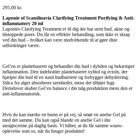
295,00
kr.
Laponie of Scandinavia Clarifying Treatment Purifying & Anti-
inflammatory 20 ml
Laponies Clarifying Treatment er til dig der har uren hud, akne og
tilstoppede porer. Du får en effektiv behandling, som ikke er skrap
ved din hud – hvilket kan være medvirkende til at gøre dine
udfordringer værre.
Gel’en er plantebaseret og behandler din hud i dybden og bekæmper
inflammation. Den indeholder plantebaseret xylitol og ectoin, der
hjælper din hud til en sund hudbarriere og forbygger dehydrering.
Silica fra alger absorberer urenheder, mens det tilføjer fugt.
Derudover skaber Gel’en balance i din talg-produktion mens den er
anti-inflammatorisk.
Hvis du kan mærke en bums er på vej, så smør en anelse Gel på
med det samme. Du kan også blande en anelse Gel i din
ansigtscreme på daglig basis. Vi håber, at du får samme wauw-
oplevelse som os, når du bruger produktet!