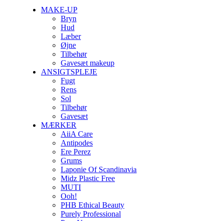
Close
MAKE-UP
Menu
Bryn
Hud
Læber
Øjne
Tilbehør
Gavesæt makeup
ANSIGTSPLEJE
Fugt
Rens
Sol
Tilbehør
Gavesæt
MÆRKER
AiiA Care
Antipodes
Ere Perez
Grums
Laponie Of Scandinavia
Midz Plastic Free
MUTI
Ooh!
PHB Ethical Beauty
Purely Professional