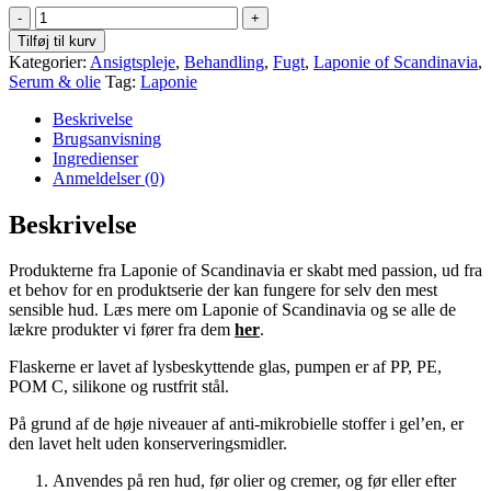
Clarifying
Treatment
Tilføj til kurv
antal
Kategorier:
Ansigtspleje
,
Behandling
,
Fugt
,
Laponie of Scandinavia
,
Serum & olie
Tag:
Laponie
Beskrivelse
Brugsanvisning
Ingredienser
Anmeldelser (0)
Beskrivelse
Produkterne fra Laponie of Scandinavia er skabt med passion, ud fra
et behov for en produktserie der kan fungere for selv den mest
sensible hud. Læs mere om Laponie of Scandinavia og se alle de
lækre produkter vi fører fra dem
her
.
Flaskerne er lavet af lysbeskyttende glas, pumpen er af PP, PE,
POM C, silikone og rustfrit stål.
På grund af de høje niveauer af anti-mikrobielle stoffer i gel’en, er
den lavet helt uden konserveringsmidler.
Anvendes på ren hud, før olier og cremer, og før eller efter