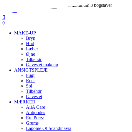
Skip
Indtast minimum 3 bogstaver
to
Close
main
Search
search
account
content
0
Menu
MAKE-UP
Bryn
Hud
Læber
Øjne
Tilbehør
Gavesæt makeup
ANSIGTSPLEJE
Fugt
Rens
Sol
Tilbehør
Gavesæt
MÆRKER
AiiA Care
Antipodes
Ere Perez
Grums
Laponie Of Scandinavia