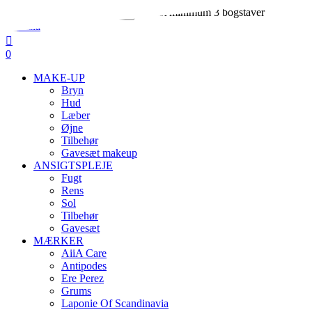
Skip
Indtast minimum 3 bogstaver
to
Close
main
Search
search
account
content
0
Menu
MAKE-UP
Bryn
Hud
Læber
Øjne
Tilbehør
Gavesæt makeup
ANSIGTSPLEJE
Fugt
Rens
Sol
Tilbehør
Gavesæt
MÆRKER
AiiA Care
Antipodes
Ere Perez
Grums
Laponie Of Scandinavia