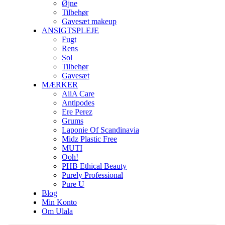
Øjne
Tilbehør
Gavesæt makeup
ANSIGTSPLEJE
Fugt
Rens
Sol
Tilbehør
Gavesæt
MÆRKER
AiiA Care
Antipodes
Ere Perez
Grums
Laponie Of Scandinavia
Midz Plastic Free
MUTI
Ooh!
PHB Ethical Beauty
Purely Professional
Pure U
Blog
Min Konto
Om Ulala