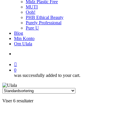
Midz Plastic Free
MUTI
Ooh!
PHB Ethical Beauty
Purely Professional
Pure U
Blog
Min Konto
Om Ulala
search
account
0
was successfully added to your cart.
Viser 6 resultater