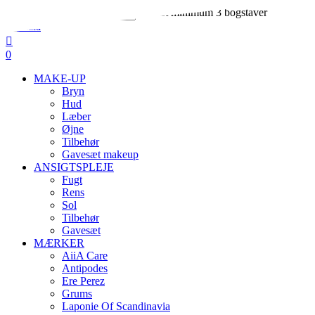
Skip
Indtast minimum 3 bogstaver
to
Close
main
Search
search
account
content
0
Menu
MAKE-UP
Bryn
Hud
Læber
Øjne
Tilbehør
Gavesæt makeup
ANSIGTSPLEJE
Fugt
Rens
Sol
Tilbehør
Gavesæt
MÆRKER
AiiA Care
Antipodes
Ere Perez
Grums
Laponie Of Scandinavia