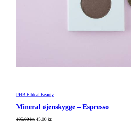
PHB Ethical Beauty
Mineral øjenskygge – Espresso
Den
Den
105,00
kr.
45,00
kr.
oprindelige
aktuelle
pris
pris