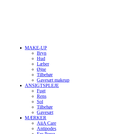
Close
MAKE-UP
Menu
Bryn
Hud
Læber
Øjne
Tilbehør
Gavesæt makeup
ANSIGTSPLEJE
Fugt
Rens
Sol
Tilbehør
Gavesæt
MÆRKER
AiiA Care
Antipodes
Ere Perez