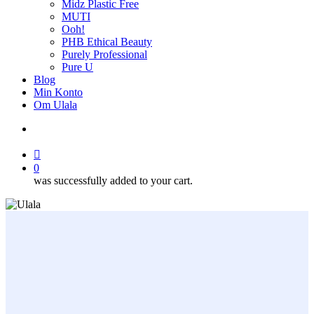
Midz Plastic Free
MUTI
Ooh!
PHB Ethical Beauty
Purely Professional
Pure U
Blog
Min Konto
Om Ulala
search
account
0
was successfully added to your cart.