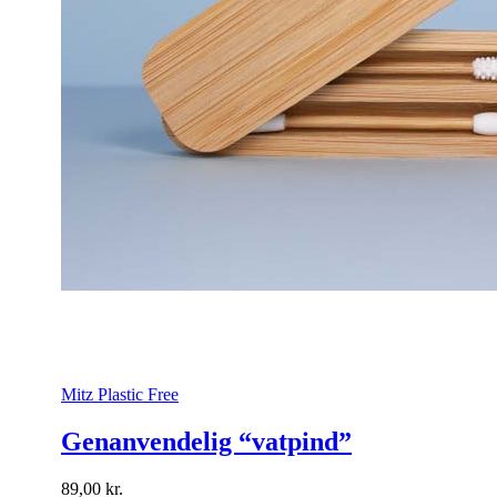
Mitz Plastic Free
Genanvendelig “vatpind”
89,00
kr.