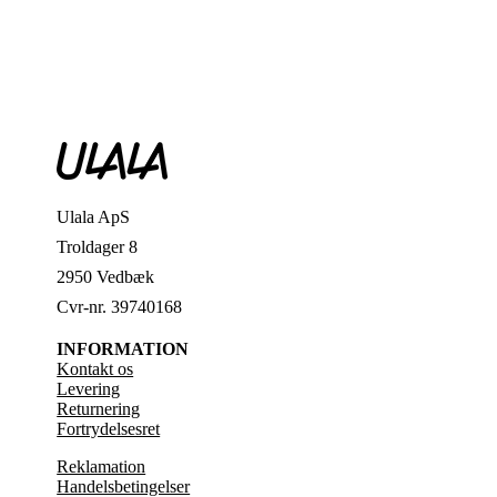
var:
er:
105,00 kr..
45,00 kr..
Ulala ApS
Troldager 8
2950 Vedbæk
Cvr-nr. 39740168
INFORMATION
Kontakt os
Levering
Returnering
Fortrydelsesret
Reklamation
Handelsbetingelser