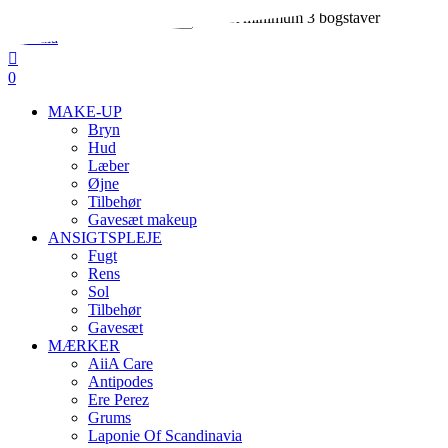
Skip
Indtast minimum 3 bogstaver
to
Close
Close
main
Search
search
account
Menu
content
0
Menu
MAKE-UP
Bryn
Hud
Læber
Øjne
Tilbehør
Gavesæt makeup
ANSIGTSPLEJE
Fugt
Rens
Sol
Tilbehør
Gavesæt
MÆRKER
AiiA Care
Antipodes
Ere Perez
Grums
Laponie Of Scandinavia