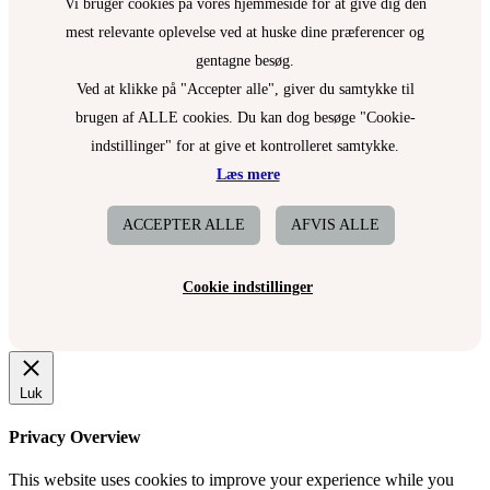
Ooh!
Vi bruger cookies på vores hjemmeside for at give dig den
PHB Ethical Beauty
mest relevante oplevelse ved at huske dine præferencer og
Purely Professional
gentagne besøg.
Pure U
Ved at klikke på "Accepter alle", giver du samtykke til
brugen af ALLE cookies. Du kan dog besøge "Cookie-
indstillinger" for at give et kontrolleret samtykke.
Læs mere
ACCEPTER ALLE
AFVIS ALLE
Cookie indstillinger
Luk
Privacy Overview
This website uses cookies to improve your experience while you