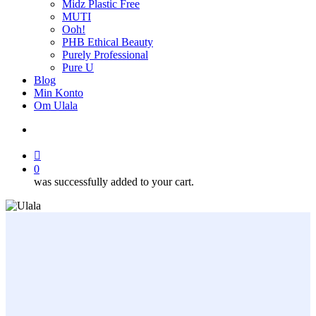
Midz Plastic Free
MUTI
Ooh!
PHB Ethical Beauty
Purely Professional
Pure U
Blog
Min Konto
Om Ulala
search
account
0
was successfully added to your cart.