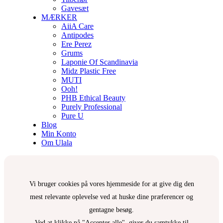
Gavesæt
MÆRKER
AiiA Care
Antipodes
Ere Perez
Grums
Laponie Of Scandinavia
Midz Plastic Free
MUTI
Ooh!
PHB Ethical Beauty
Purely Professional
Pure U
Blog
Min Konto
Om Ulala
Vi bruger cookies på vores hjemmeside for at give dig den
mest relevante oplevelse ved at huske dine præferencer og
gentagne besøg.
Ved at klikke på "Accepter alle", giver du samtykke til