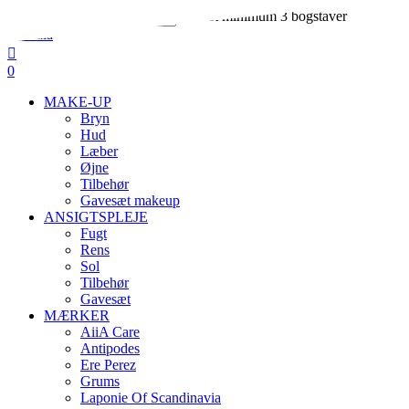
Skip
Indtast minimum 3 bogstaver
to
Close
main
Search
search
account
content
0
Menu
MAKE-UP
Bryn
Hud
Læber
Øjne
Tilbehør
Gavesæt makeup
ANSIGTSPLEJE
Fugt
Rens
Sol
Tilbehør
Gavesæt
MÆRKER
AiiA Care
Antipodes
Ere Perez
Grums
Laponie Of Scandinavia