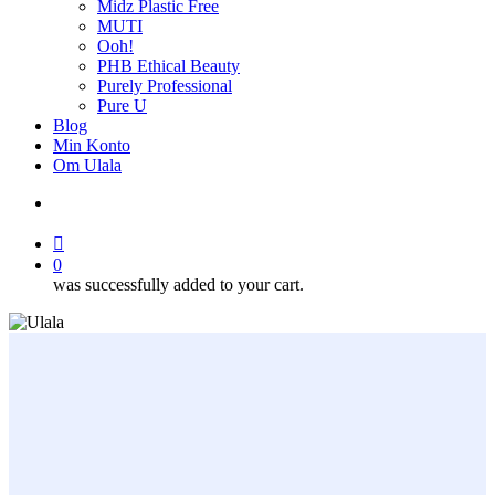
Midz Plastic Free
MUTI
Ooh!
PHB Ethical Beauty
Purely Professional
Pure U
Blog
Min Konto
Om Ulala
search
account
0
was successfully added to your cart.