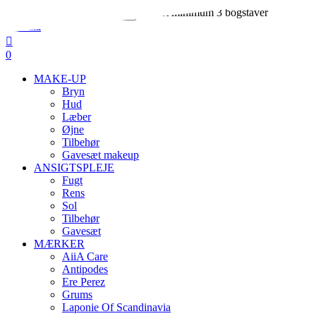
Skip
Indtast minimum 3 bogstaver
to
Close
main
Search
search
account
content
0
Menu
MAKE-UP
Bryn
Hud
Læber
Øjne
Tilbehør
Gavesæt makeup
ANSIGTSPLEJE
Fugt
Rens
Sol
Tilbehør
Gavesæt
MÆRKER
AiiA Care
Antipodes
Ere Perez
Grums
Laponie Of Scandinavia