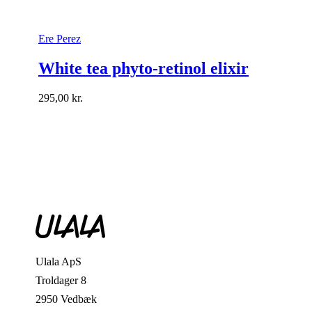
Ere Perez
White tea phyto-retinol elixir
295,00
kr.
Ulala ApS
Troldager 8
2950 Vedbæk