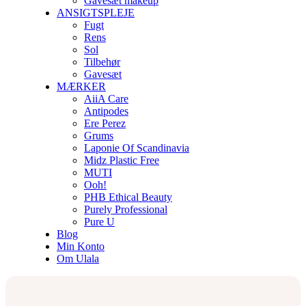
Gavesæt makeup
ANSIGTSPLEJE
Fugt
Rens
Sol
Tilbehør
Gavesæt
MÆRKER
AiiA Care
Antipodes
Ere Perez
Grums
Laponie Of Scandinavia
Midz Plastic Free
MUTI
Ooh!
PHB Ethical Beauty
Purely Professional
Pure U
Blog
Min Konto
Om Ulala