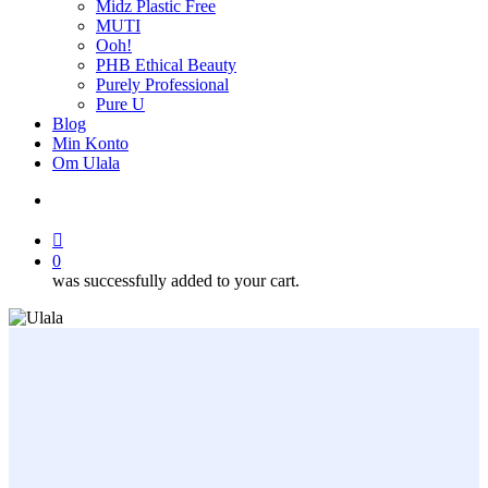
Midz Plastic Free
MUTI
Ooh!
PHB Ethical Beauty
Purely Professional
Pure U
Blog
Min Konto
Om Ulala
search
account
0
was successfully added to your cart.